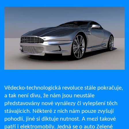
Vědecko-technologická revoluce stále pokračuje,
a tak není divu, že nám jsou neustále
představovány nové vynálezy či vylepšení těch
stávajících. Některé z nich nám pouze zvyšují
pohodlí, jiné si diktuje nutnost. A mezi takové
patří i elektromobily. Jedná se o auto Zelené