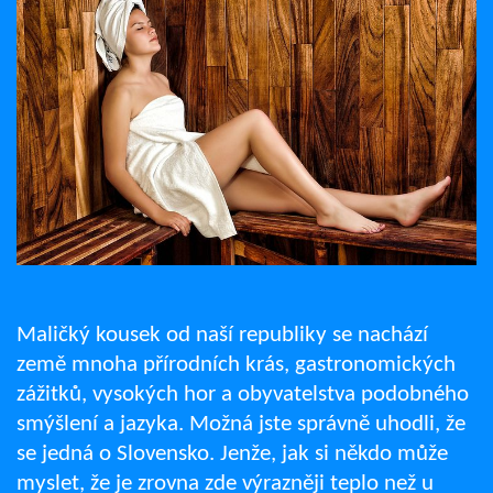
Maličký kousek od naší republiky se nachází
země mnoha přírodních krás, gastronomických
zážitků, vysokých hor a obyvatelstva podobného
smýšlení a jazyka. Možná jste správně uhodli, že
se jedná o Slovensko. Jenže, jak si někdo může
myslet, že je zrovna zde výrazněji teplo než u