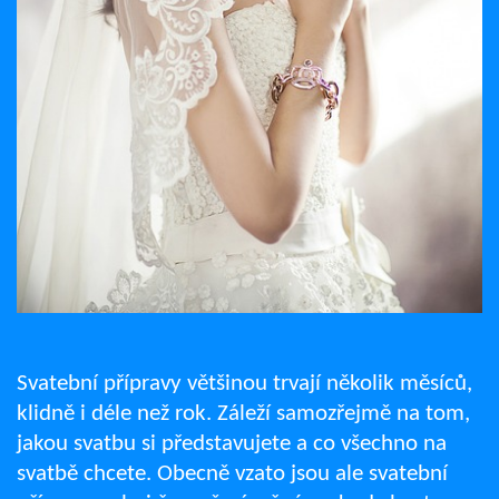
Svatební přípravy většinou trvají několik měsíců,
klidně i déle než rok. Záleží samozřejmě na tom,
jakou svatbu si představujete a co všechno na
svatbě chcete. Obecně vzato jsou ale svatební