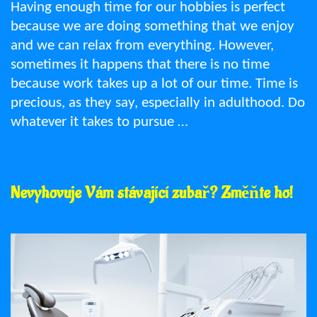
Having enough time for our hobbies is perfect
because we are doing something that we enjoy
and we can relax from everything. However,
sometimes it happens that there is no time
because work takes up a lot of our time. Time is
precious, as they say, especially in adulthood. Do
whatever it takes to pursue …
Nevyhovuje Vám stávající zubař? Změňte ho!