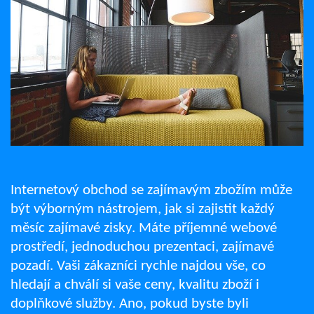
Internetový obchod se zajímavým zbožím může
být výborným nástrojem, jak si zajistit každý
měsíc zajímavé zisky. Máte příjemné webové
prostředí, jednoduchou prezentaci, zajímavé
pozadí. Vaši zákazníci rychle najdou vše, co
hledají a chválí si vaše ceny, kvalitu zboží i
doplňkové služby. Ano, pokud byste byli