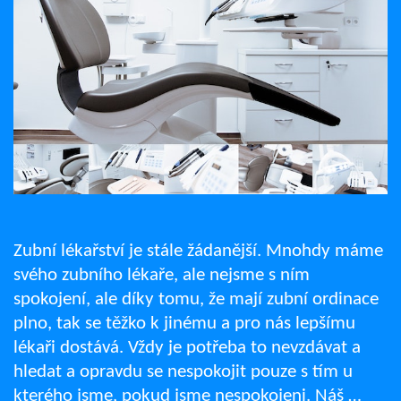
Zubní lékařství je stále žádanější. Mnohdy máme
svého zubního lékaře, ale nejsme s ním
spokojení, ale díky tomu, že mají zubní ordinace
plno, tak se těžko k jinému a pro nás lepšímu
lékaři dostává. Vždy je potřeba to nevzdávat a
hledat a opravdu se nespokojit pouze s tím u
kterého jsme, pokud jsme nespokojeni. Náš …