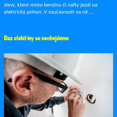
slevy, které místo benzinu či nafty jezdí na
elektrický pohon. V současnosti na ně …
Bez elektřiny se neobejdeme