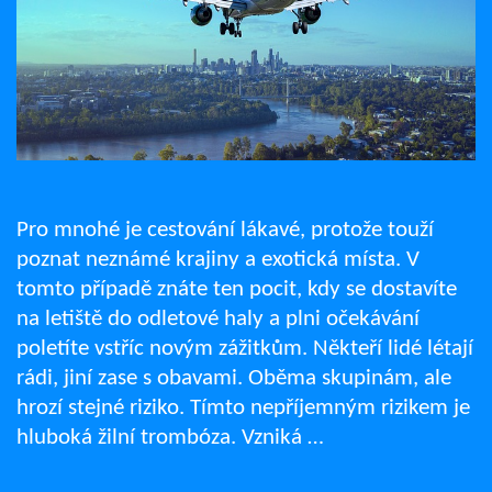
Pro mnohé je cestování lákavé, protože touží
poznat neznámé krajiny a exotická místa. V
tomto případě znáte ten pocit, kdy se dostavíte
na letiště do odletové haly a plni očekávání
poletíte vstříc novým zážitkům. Někteří lidé létají
rádi, jiní zase s obavami. Oběma skupinám, ale
hrozí stejné riziko. Tímto nepříjemným rizikem je
hluboká žilní trombóza. Vzniká …