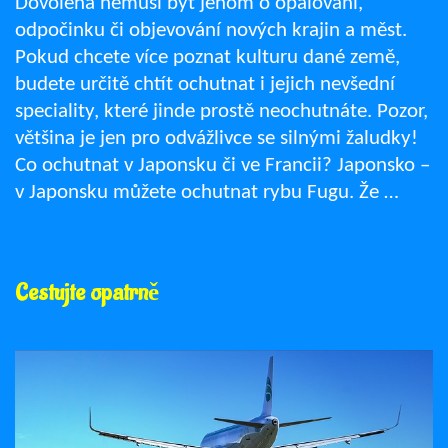
Dovolená nemusí být jenom o opalování,
odpočinku či objevování nových krajin a měst.
Pokud chcete více poznat kulturu dané země,
budete určitě chtít ochutnat i jejich nevšední
speciality, které jinde prostě neochutnáte. Pozor,
většina je jen pro odvážlivce se silnými žaludky!
Co ochutnat v Japonsku či ve Francii? Japonsko –
v Japonsku můžete ochutnat rybu Fugu. Že …
Cestujte opatrně