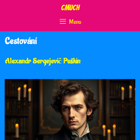
Skip
CMUCH
to
content
Menu
Cestování
Alexandr Sergejevič Puškin