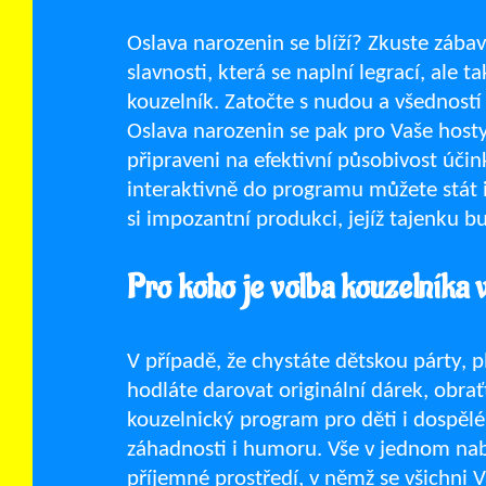
Oslava narozenin se blíží? Zkuste zába
slavnosti, která se naplní legrací, ale 
kouzelník. Zatočte s nudou a všedností
Oslava narozenin se pak pro Vaše host
připraveni na efektivní působivost účin
interaktivně do programu můžete stát i 
si impozantní produkci, jejíž tajenku bu
Pro koho je volba kouzelníka
V případě, že chystáte dětskou párty, 
hodláte darovat originální dárek, obra
kouzelnický program pro děti i dospěl
záhadnosti i humoru. Vše v jednom nabíz
příjemné prostředí, v němž se všichni V