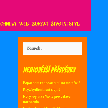
ECHNIKA
WEB
ZDRAVÍ
ŽIVOTNÍ STYL
Search
for:
Nejnovější příspěvky
Poporodní represe otců na mateřské
Když bydlení není stejné
Nový kryt na iPhone pro oslavu
narozenin