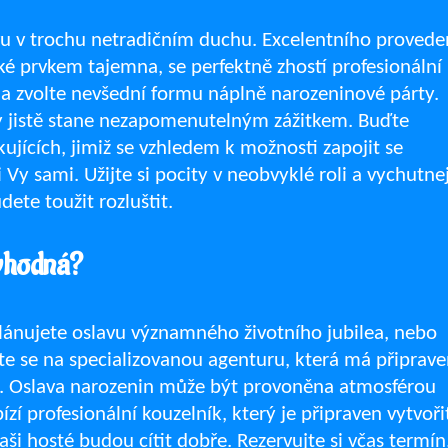
vu v trochu netradičním duchu. Excelentního provede
také prvkem tajemna, se perfektně zhostí profesionální
 a zvolte nevšední formu náplně narozeninové párty.
y jistě stane nezapomenutelným zážitkem. Buďte
kujících, jimiž se vzhledem k možnosti zapojit se
Vy sami. Užijte si pocity v neobvyklé roli a vychutne
dete toužit rozluštit.
 vhodná?
plánujete oslavu významného životního jubilea, nebo
ťte se na specializovanou agenturu, která má připrav
é.
Oslava narozenin
může být provoněna atmosférou
í profesionální kouzelník, který je připraven vytvoři
aši hosté budou cítit dobře. Rezervujte si včas termín