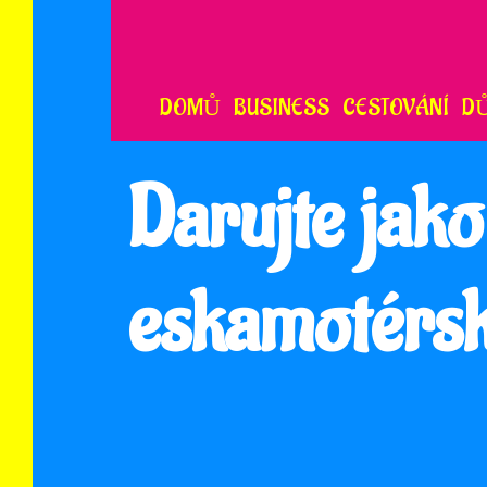
Skip
to
content
DOMŮ
BUSINESS
CESTOVÁNÍ
D
Darujte jako
eskamotérsk