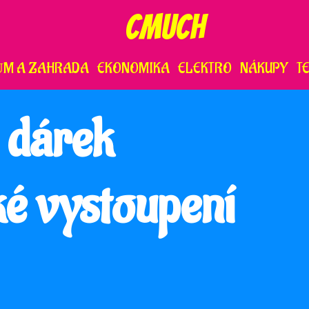
CMUCH
ŮM A ZAHRADA
EKONOMIKA
ELEKTRO
NÁKUPY
T
 dárek
é vystoupení