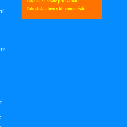
Hodí se ke každé příležitosti
Kde složit hlavu v hlavním městě
ní
jte
en
t
,