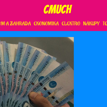
CMUCH
ŮM A ZAHRADA
EKONOMIKA
ELEKTRO
NÁKUPY
T