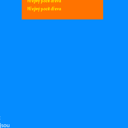
Hřejivý pocit dřeva
Hřejivý pocit dřeva
t
 jsou