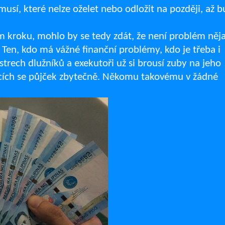
t musí, které nelze oželet nebo odložit na později, až 
ém kroku, mohlo by se tedy zdát, že není problém něj
 Ten, kdo má vážné finanční problémy, kdo je třeba i
trech dlužníků a exekutoři už si brousí zuby na jeho
jících se půjček zbytečně. Někomu takovému v žádné