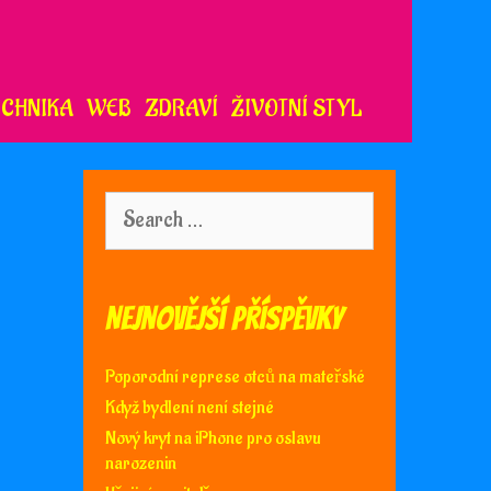
ECHNIKA
WEB
ZDRAVÍ
ŽIVOTNÍ STYL
Search
for:
Nejnovější příspěvky
Poporodní represe otců na mateřské
Když bydlení není stejné
Nový kryt na iPhone pro oslavu
narozenin