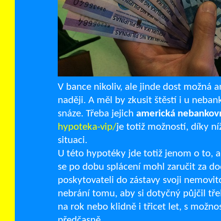
V bance nikoliv, ale jinde dost možná a
naději. A měl by zkusit štěstí i u neba
snáze. Třeba jejich
americká nebankov
hypoteka-vip/
je totiž možností, díky ní
situaci.
U této hypotéky jde totiž jenom o to, 
se po dobu splácení mohl zaručit za do
poskytovateli do zástavy svoji nemovit
nebrání tomu, aby si dotyčný půjčil t
na rok nebo klidně i třicet let, s mož
předčasně.