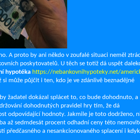
no. A proto by ani někdo v zoufalé situaci neměl ztrá
nkovních poskytovatelů. U těch se totiž dá uspět dalek
ní hypotéka
https://nebankovnihypoteky.net/americ
ž si může půjčit i ten, kdo je ve zdánlivě beznadějné
aby žadatel dokázal splácet to, co bude dohodnuto, a
držování dohodnutých pravidel hry tím, že dá
ost odpovídající hodnoty. Jakmile je toto dodrženo, n
řeba až sedmdesát procent odhadní ceny této nemovito
ností předčasného a nesankcionovaného splacení i kdyk