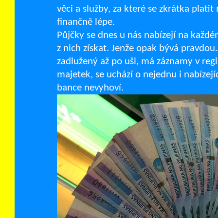
věci a služby, za které se zkrátka plati
finančně lépe.
Půjčky se dnes u nás nabízejí na každ
z nich získat. Jenže opak bývá pravdou.
zadlužený až po uši, má záznamy v regis
majetek, se uchází o nejednu i nabíze
bance nevyhoví.