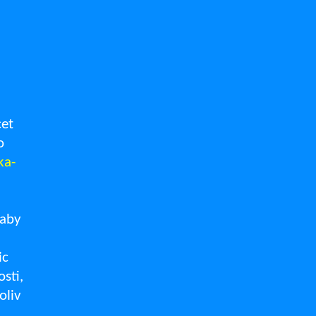
cet
o
ka-
 aby
ic
sti,
oliv