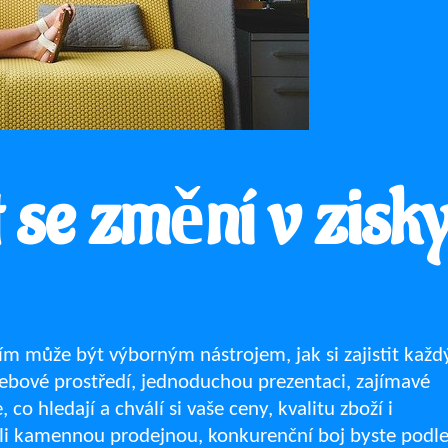
 se změní v zisk
m může být výborným nástrojem, jak si zajistit každ
ebové prostředí, jednoduchou prezentaci, zajímavé
 co hledají a chválí si vaše ceny, kvalitu zboží i
yli kamennou prodejnou, konkurenční boj byste podl