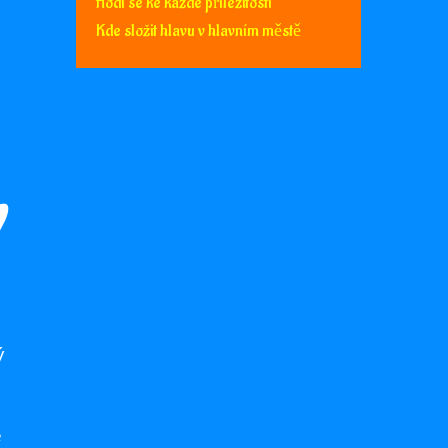
Hodí se ke každé příležitosti
Kde složit hlavu v hlavním městě
y
ý
e