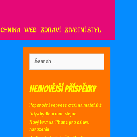
ECHNIKA
WEB
ZDRAVÍ
ŽIVOTNÍ STYL
Search
for:
Nejnovější příspěvky
Poporodní represe otců na mateřské
Když bydlení není stejné
Nový kryt na iPhone pro oslavu
narozenin