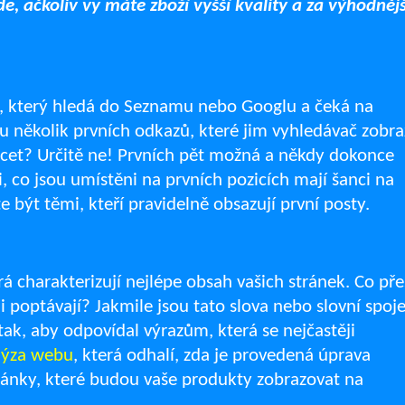
de, ačkoliv vy máte zboží vyšší kvality a za výhodnějš
z, který hledá do Seznamu nebo Googlu a čeká na
 několik prvních odkazů, které jim vyhledávač zobraz
třicet? Určitě ne! Prvních pět možná a někdy dokonce
 Ti, co jsou umístěni na prvních pozicích mají šanci na
e být těmi, kteří pravidelně obsazují první posty.
erá charakterizují nejlépe obsah vašich stránek. Co př
i poptávají? Jakmile jsou tato slova nebo slovní spoj
tak, aby odpovídal výrazům, která se nejčastěji
lýza webu
, která odhalí, zda je provedená úprava
tránky, které budou vaše produkty zobrazovat na
.