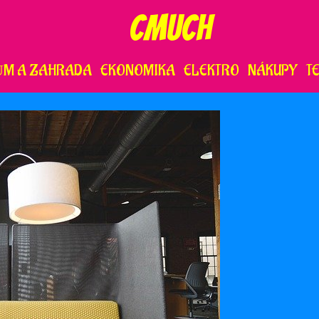
CMUCH
ŮM A ZAHRADA
EKONOMIKA
ELEKTRO
NÁKUPY
T