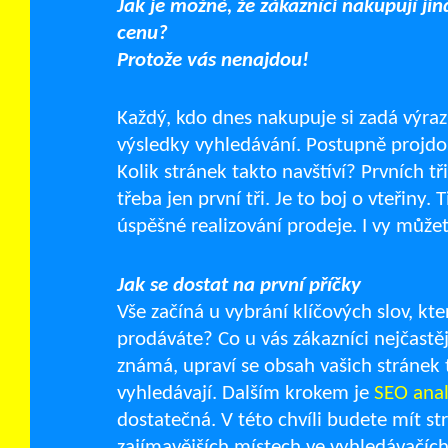
Jak je možné, že zákazníci nakupují jin
cenu?
Protože vás nenajdou!
Každý, kdo dnes nakupuje si zadá výra
výsledky vyhledávání. Postupně projdou
Kolik stránek takto navštíví? Prvních 
třeba jen první tři. Je to boj o vteřiny.
úspěšné realizování prodeje. I vy můžet
Jak se dostat na první příčky
Vše začíná u vybrání klíčových slov, kt
prodáváte? Co u vás zákazníci nejčastěj
známá, upraví se obsah vašich stránek 
vyhledávají. Dalším krokem je
SEO ana
dostatečná. V této chvíli budete mít s
zajímavějších místech ve vyhledávačích