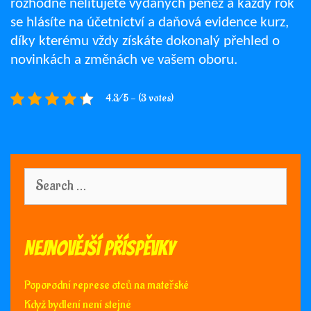
rozhodně nelitujete vydaných peněz a každý rok
se hlásíte na
účetnictví a daňová evidence kurz
,
díky kterému vždy získáte dokonalý přehled o
novinkách a změnách ve vašem oboru.
4.3/5 - (3 votes)
Search
for:
Nejnovější příspěvky
Poporodní represe otců na mateřské
Když bydlení není stejné