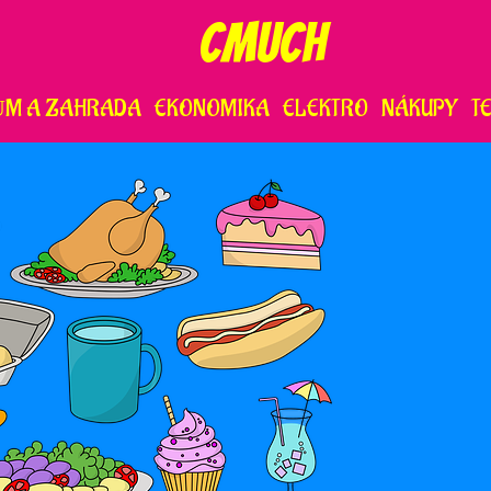
CMUCH
ŮM A ZAHRADA
EKONOMIKA
ELEKTRO
NÁKUPY
T