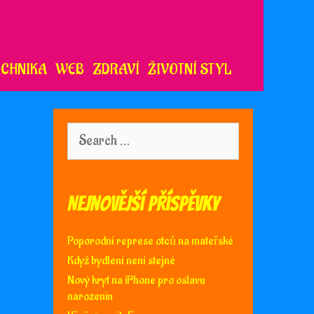
ECHNIKA
WEB
ZDRAVÍ
ŽIVOTNÍ STYL
Search
for:
Nejnovější příspěvky
Poporodní represe otců na mateřské
Když bydlení není stejné
Nový kryt na iPhone pro oslavu
narozenin