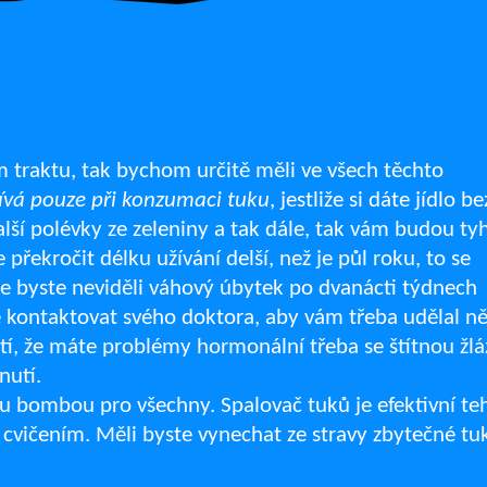
ím traktu, tak bychom určitě měli ve všech těchto
žívá pouze při konzumaci tuku
, jestliže si dáte jídlo be
alší polévky ze zeleniny a tak dále, tak vám budou ty
překročit délku užívání delší, než je půl roku, to se
že byste neviděli váhový úbytek po dvanácti týdnech
te kontaktovat svého doktora, aby vám třeba udělal n
istí, že máte problémy hormonální třeba se štítnou žl
nutí.
u bombou pro všechny. Spalovač tuků je efektivní te
 i cvičením. Měli byste vynechat ze stravy zbytečné tu