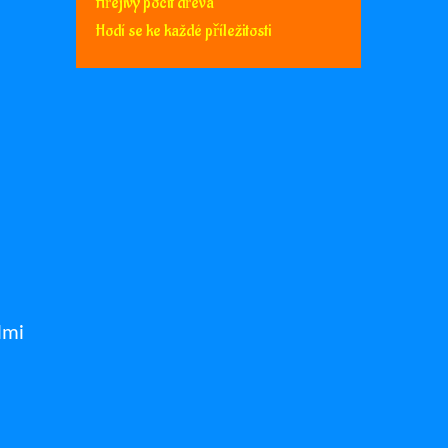
Hřejivý pocit dřeva
Hodí se ke každé příležitosti
lmi