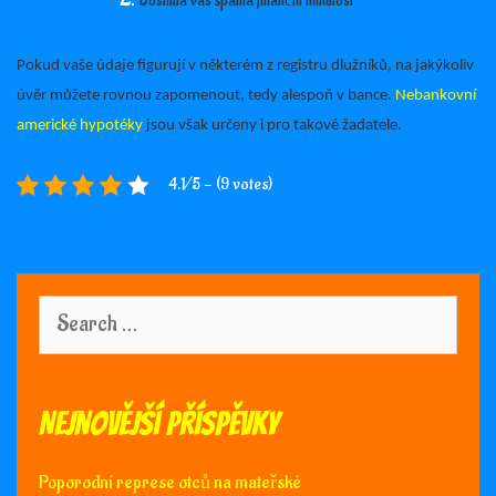
Dostihla vás špatná finanční minulost
Pokud vaše údaje figurují v některém z registru dlužníků, na jakýkoliv
úvěr můžete rovnou zapomenout, tedy alespoň v bance.
Nebankovní
americké hypotéky
jsou však určeny i pro takové žadatele.
4.1/5 - (9 votes)
Search
for:
Nejnovější příspěvky
Poporodní represe otců na mateřské