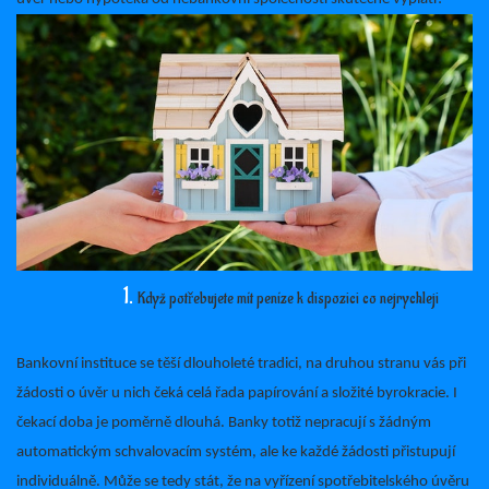
Když potřebujete mít peníze k dispozici co nejrychleji
Bankovní instituce se těší dlouholeté tradici, na druhou stranu vás při
žádosti o úvěr u nich čeká celá řada papírování a složité byrokracie. I
čekací doba je poměrně dlouhá. Banky totiž nepracují s žádným
automatickým schvalovacím systém, ale ke každé žádosti přistupují
individuálně. Může se tedy stát, že na vyřízení spotřebitelského úvěru