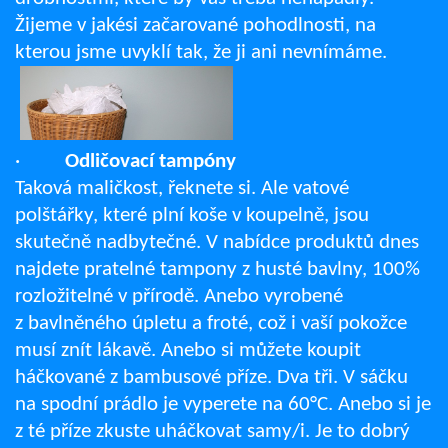
Žijeme v jakési začarované pohodlnosti, na
kterou jsme uvyklí tak, že ji ani nevnímáme.
·
Odličovací tampóny
Taková maličkost, řeknete si. Ale vatové
polštářky, které plní koše v koupelně, jsou
skutečně nadbytečné. V nabídce produktů dnes
najdete pratelné tampony z husté bavlny, 100%
rozložitelné v přírodě. Anebo vyrobené
z bavlněného úpletu a froté, což i vaší pokožce
musí znít lákavě. Anebo si můžete koupit
háčkované z bambusové příze. Dva tři. V sáčku
na spodní prádlo je vyperete na 60°C. Anebo si je
z té příze zkuste uháčkovat samy/i. Je to dobrý