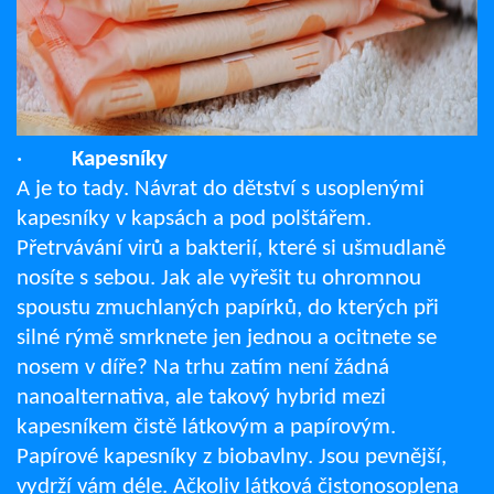
·
Kapesníky
A je to tady. Návrat do dětství s usoplenými
kapesníky v kapsách a pod polštářem.
Přetrvávání virů a bakterií, které si ušmudlaně
nosíte s sebou. Jak ale vyřešit tu ohromnou
spoustu zmuchlaných papírků, do kterých při
silné rýmě smrknete jen jednou a ocitnete se
nosem v díře? Na trhu zatím není žádná
nanoalternativa, ale takový hybrid mezi
kapesníkem čistě látkovým a papírovým.
Papírové kapesníky z biobavlny. Jsou pevnější,
vydrží vám déle. Ačkoliv látková čistonosoplena