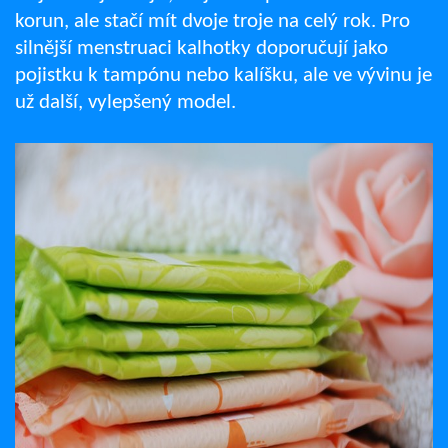
korun, ale stačí mít dvoje troje na celý rok. Pro
silnější menstruaci kalhotky doporučují jako
pojistku k tampónu nebo kalíšku, ale ve vývinu je
už další, vylepšený model.