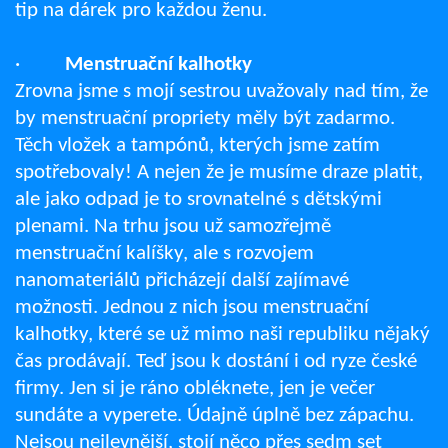
tip na dárek pro každou ženu.
·
Menstruační kalhotky
Zrovna jsme s mojí sestrou uvažovaly nad tím, že
by menstruační propriety měly být zadarmo.
Těch vložek a tampónů, kterých jsme zatím
spotřebovaly! A nejen že je musíme draze platit,
ale jako odpad je to srovnatelné s dětskými
plenami. Na trhu jsou už samozřejmě
menstruační kalíšky, ale s rozvojem
nanomateriálů přicházejí další zajímavé
možnosti. Jednou z nich jsou menstruační
kalhotky, které se už mimo naši republiku nějaký
čas prodávají. Teď jsou k dostání i od ryze české
firmy. Jen si je ráno obléknete, jen je večer
sundáte a vyperete. Údajně úplně bez zápachu.
Nejsou nejlevnější, stojí něco přes sedm set