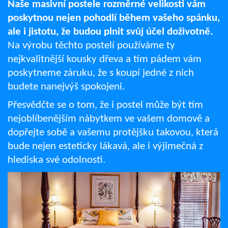
Naše masivní postele rozměrné velikosti vám
poskytnou nejen pohodlí během vašeho spánku,
ale i jistotu, že bud
ou
plnit svůj účel doživotně.
Na výrobu těchto postelí používáme ty
nejkvalitnější kousky dřeva a tím pádem vám
poskytneme záruku, že s koupí jedné z nich
budete nanejvýš spokojeni.
Přesvědčte se o tom, že i postel může být tím
nejoblíbenějším nábytkem ve vašem domově a
dopřejte sobě a vašemu protějšku takovou, která
bude nejen esteticky lákavá, ale i výjimečná z
hlediska své odolnosti.