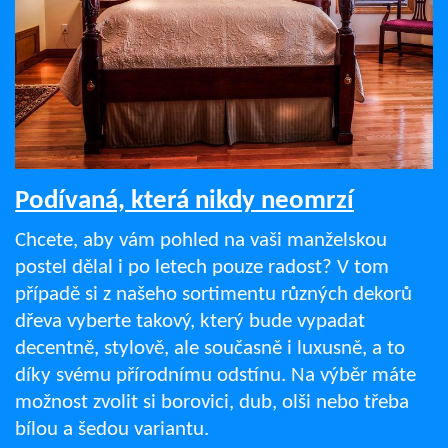
Podívaná, která nikdy neomrzí
Chcete, aby vám pohled na vaši manželskou
postel dělal i po letech pouze radost? V tom
případě si z našeho sortimentu různých dekorů
dřeva vyberte takový, který bude vypadat
decentně, stylově, ale současně i luxusně, a to
díky svému přírodnímu odstínu. Na výběr máte
možnost zvolit si borovici, dub, olši nebo třeba
bílou a šedou variantu.