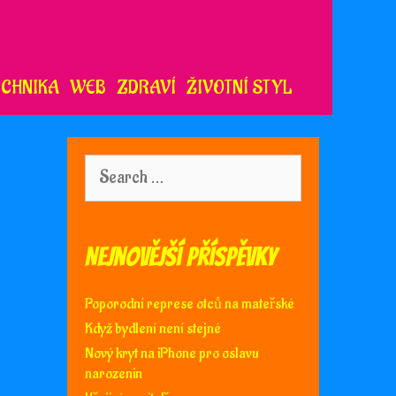
ECHNIKA
WEB
ZDRAVÍ
ŽIVOTNÍ STYL
Search
for:
Nejnovější příspěvky
Poporodní represe otců na mateřské
Když bydlení není stejné
Nový kryt na iPhone pro oslavu
narozenin