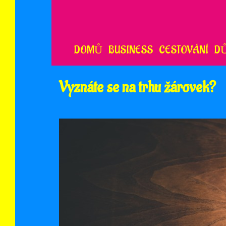
Skip
to
content
DOMŮ
BUSINESS
CESTOVÁNÍ
D
Vyznáte se na trhu žárovek?