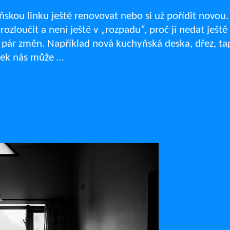
skou linku ještě renovovat nebo si už pořídit novou.
zloučit a není ještě v „rozpadu“, proč jí nedat ještě
í pár změn. Například nová kuchyňská deska, dřez, ta
edek nás může …