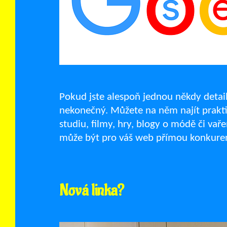
Pokud jste alespoň jednou někdy detailně
nekonečný. Můžete na něm najít prakti
studiu, filmy, hry, blogy o módě či vař
může být pro váš web přímou konkurenc
Nová linka?