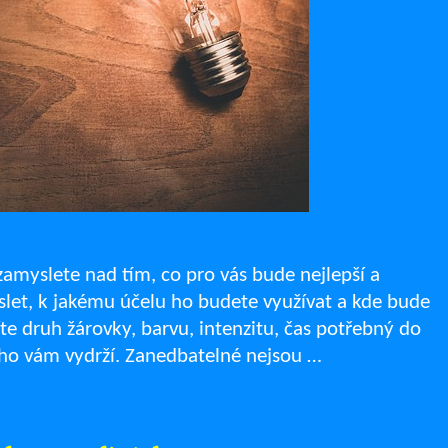
 zamyslete nad tím, co pro vás bude nejlepší a
slet, k jakému účelu ho budete využívat a kde bude
te druh žárovky, barvu, intenzitu, čas potřebný do
uho vám vydrží. Zanedbatelné nejsou …