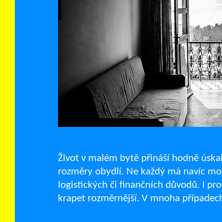
Život v malém bytě přináší hodně úskal
rozměry obydlí. Ne každý má navíc možn
logistických či finančních důvodů. I pro
krapet rozměrnější. V mnoha případech 