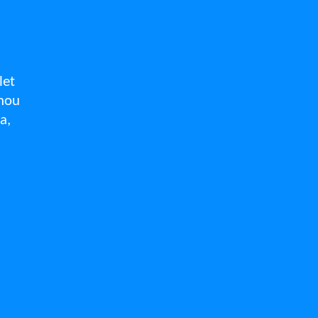
let
áhou
a,