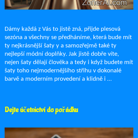
Dámy každá z Vás to jistě zná, přijde plesová
sezóna a všechny se předháníme, která bude mít
ty nejkrásnější šaty y a samozřejmě také ty
nejlepší módní doplňky. Jak jistě dobře víte,
nejen šaty dělají člověka a tedy i když budete mít
šaty toho nejmodernějšího střihu v dokonalé
barvě a moderním provedení a klidně i …
Dejte účetnictví do pořádku