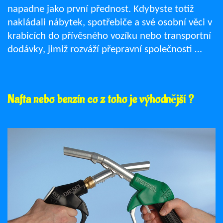
napadne jako první přednost. Kdybyste totiž
nakládali nábytek, spotřebiče a své osobní věci v
krabicích do přívěsného vozíku nebo transportní
dodávky, jimiž rozváží přepravní společnosti …
Nafta nebo benzín co z toho je výhodnější ?