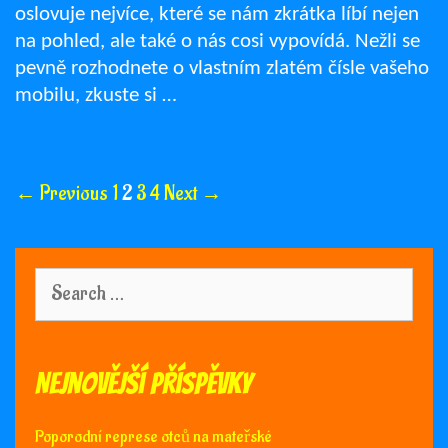
oslovuje nejvíce, které se nám zkrátka líbí nejen
na pohled, ale také o nás cosi vypovídá. Nežli se
pevně rozhodnete o vlastním zlatém čísle vašeho
mobilu, zkuste si …
Post
← Previous
1
2
3
4
Next →
navigation
Search
for:
Nejnovější příspěvky
Poporodní represe otců na mateřské