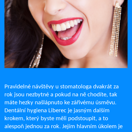
Pravidelné návštěvy u stomatologa dvakrát za
rok jsou nezbytné a pokud na ně chodíte, tak
máte hezky našlápnuto ke zářivému úsměvu.
Dentální hygiena Liberec je jasným dalším
krokem, který byste měli podstoupit, a to
alespoň jednou za rok. Jejím hlavním úkolem je