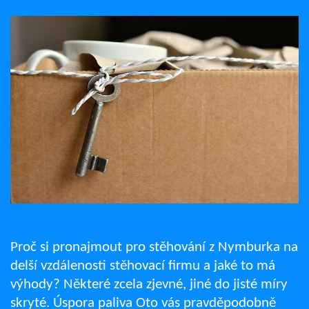
Proč si pronajmout pro stěhování z Nymburka na
delší vzdálenosti stěhovací firmu a jaké to má
výhody? Některé zcela zjevné, jiné do jisté míry
skryté. Úspora paliva Oto vás pravděpodobně